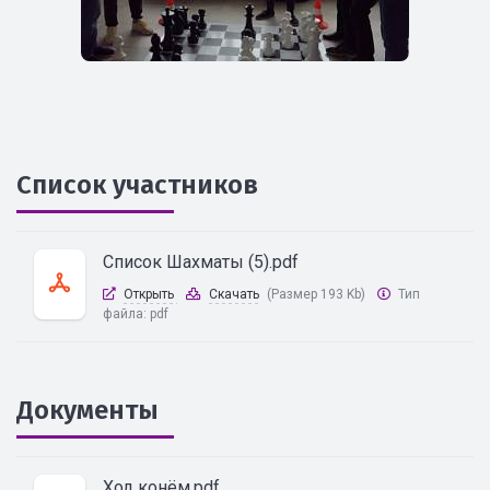
Список участников
Список Шахматы (5).pdf
Открыть
Скачать
(Размер 193 Kb)
Тип
файла:
pdf
Документы
Ход конём.pdf