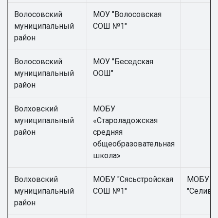
Волосовский
МОУ "Волосовская
муниципальный
СОШ №1"
район
Волосовский
МОУ "Беседская
муниципальный
ООШ"
район
Волховский
МОБУ
муниципальный
«Староладожская
район
средняя
общеобразовательная
школа»
Волховский
МОБУ "Сясьстройская
МОБУ
муниципальный
СОШ №1"
"Селива
район