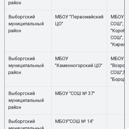
район
Выборгский
МБОУ "Первомайский
МБОУ "К
муниципальный
ЦО"
СОШ", 
район
"Короби
СОШ", 
"Кирилл
Выборгский
МБОУ
МБОУ
муниципальный
"Каменногорский ЦО"
"Возрож
район
СОШ",М
"Бороди
Выборгский
МБОУ "СОШ № 37"
муниципальный
район
Выборгский
МБОУ"СОШ № 14"
муниципальный