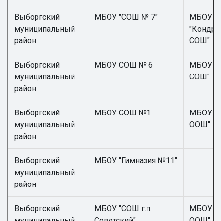
Выборгский
МБОУ "СОШ № 7"
МБОУ
муниципальный
"Кондра
район
СОШ"
Выборгский
МБОУ СОШ № 6
МБОУ "
муниципальный
СОШ"
район
Выборгский
МБОУ СОШ №1
МБОУ "Г
муниципальный
ООШ"
район
Выборгский
МБОУ "Гимназия №11"
муниципальный
район
Выборгский
МБОУ "СОШ г.п.
МБОУ "
муниципальный
Советский"
ООШ"