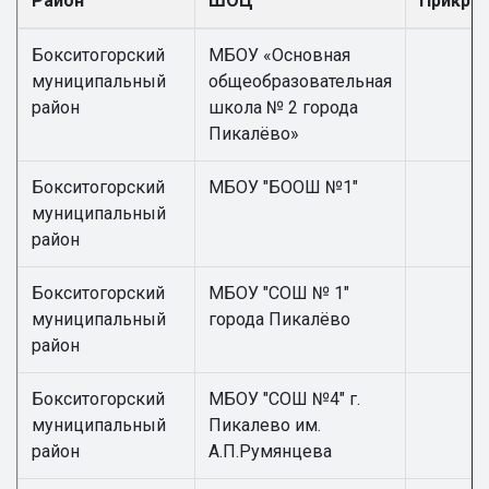
Район
ШОЦ
Прикре
Бокситогорский
МБОУ «Основная
муниципальный
общеобразовательная
район
школа № 2 города
Пикалёво»
Бокситогорский
МБОУ "БООШ №1"
муниципальный
район
Бокситогорский
МБОУ "СОШ № 1"
муниципальный
города Пикалёво
район
Бокситогорский
МБОУ "СОШ №4" г.
муниципальный
Пикалево им.
район
А.П.Румянцева