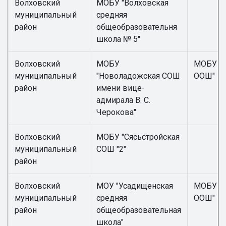
Волховский
МОБУ "Волховская
муниципальный
средняя
район
общеобразовательня
школа № 5"
Волховский
МОБУ
МОБУ "И
муниципальный
"Новоладожская СОШ
ООШ"
район
имени вице-
адмирала В. С.
Черокова"
Волховский
МОБУ "Сясьстройская
муниципальный
СОШ "2"
район
Волховский
МОУ "Усадищенская
МОБУ "
муниципальный
средняя
ООШ"
район
общеобразовательная
школа"