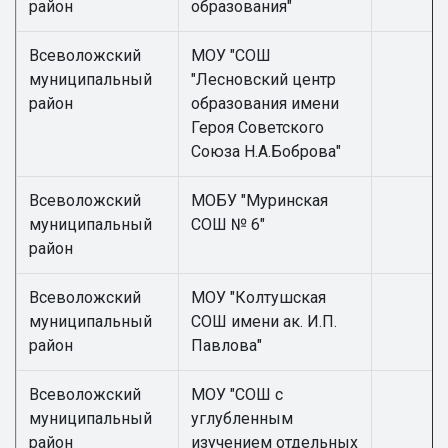
район
образования"
Всеволожский
МОУ "СОШ
муниципальный
"Лесновский центр
район
образования имени
Героя Советского
Союза Н.А.Боброва"
Всеволожский
МОБУ "Муринская
муниципальный
СОШ № 6"
район
Всеволожский
МОУ "Колтушская
муниципальный
СОШ имени ак. И.П.
район
Павлова"
Всеволожский
МОУ "СОШ с
муниципальный
углубленным
район
изучением отдельных