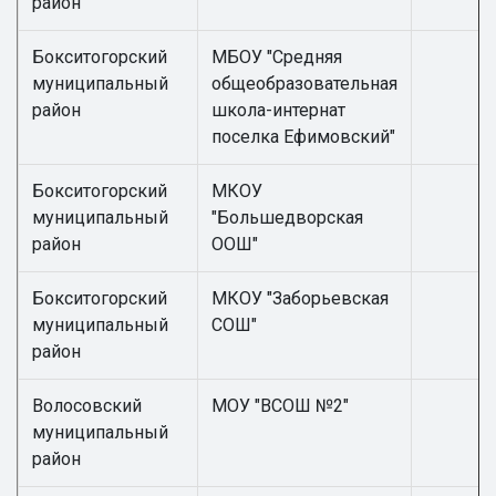
район
Бокситогорский
МБОУ "Средняя
муниципальный
общеобразовательная
район
школа-интернат
поселка Ефимовский"
Бокситогорский
МКОУ
муниципальный
"Большедворская
район
ООШ"
Бокситогорский
МКОУ "Заборьевская
муниципальный
СОШ"
район
Волосовский
МОУ "ВСОШ №2"
муниципальный
район