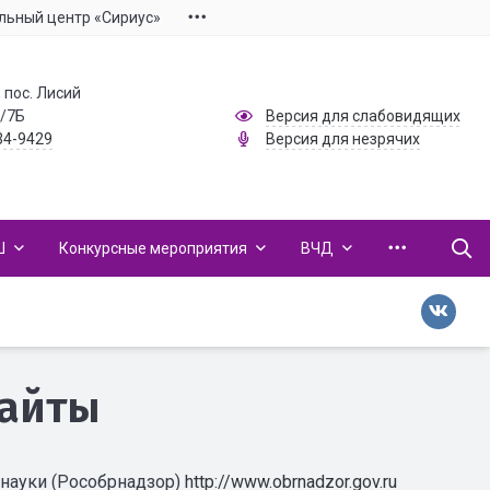
льный центр «Сириус»
 пос. Лисий
1/7Б
Версия для слабовидящих
34-9429
Версия для незрячих
Ш
Конкурсные мероприятия
ВЧД
сайты
 науки (Рособрнадзор)
http://www.obrnadzor.gov.ru