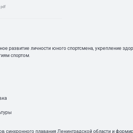
:
pdf
ное развитие личности юного спортсмена, укрепление зд
тиям спортом.
вка
ьтуры
 синхронного плавания Ленинградской области и формиров