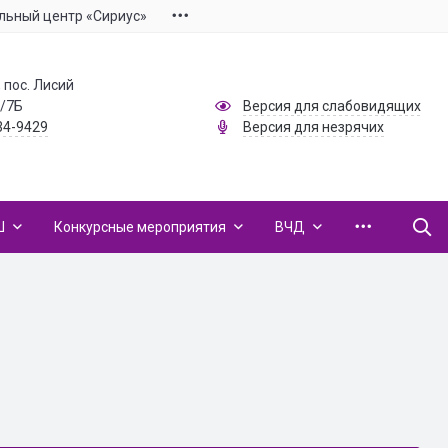
льный центр «Сириус»
 пос. Лисий
1/7Б
Версия для слабовидящих
34-9429
Версия для незрячих
Ш
Конкурсные мероприятия
ВЧД