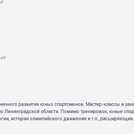
pdf
:
pdf
ничного развития юных спортсменов. Мастер-классы и зан
сно Ленинградской области. Помимо тренировок, юные спор
огии, истории олимпийского движения и т.п., расширяющи