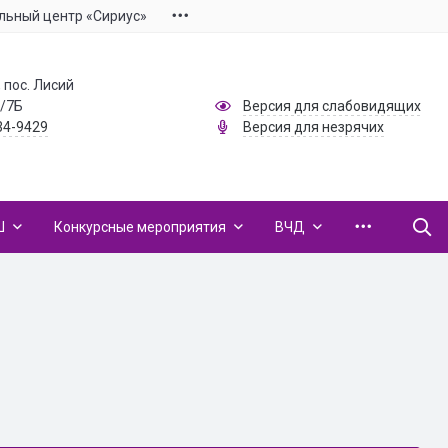
льный центр «Сириус»
 пос. Лисий
1/7Б
Версия для слабовидящих
34-9429
Версия для незрячих
Ш
Конкурсные мероприятия
ВЧД